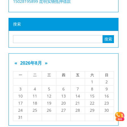
15028195899 昆明实物抵押借款
搜索
«
2026年8月
»
一
二
三
四
五
六
日
1
2
3
4
5
6
7
8
9
10
11
12
13
14
15
16
17
18
19
20
21
22
23
24
25
26
27
28
29
30
31
电话