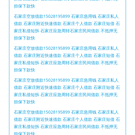
担保下款快
石家庄空放借款15028195899 石家庄急用钱 石家庄私人
借款 石家庄附近快速借款 石家庄个人借款 石家庄短借 石
家庄私借短拆 石家庄应急周转石家庄民间借款 不抵押无
担保下款快
石家庄空放借款15028195899 石家庄急用钱 石家庄私人
借款 石家庄附近快速借款 石家庄个人借款 石家庄短借 石
家庄私借短拆 石家庄应急周转石家庄民间借款 不抵押无
担保下款快
石家庄空放借款15028195899 石家庄急用钱 石家庄私人
借款 石家庄附近快速借款 石家庄个人借款 石家庄短借 石
家庄私借短拆 石家庄应急周转石家庄民间借款 不抵押无
担保下款快
石家庄空放借款15028195899 石家庄急用钱 石家庄私人
借款 石家庄附近快速借款 石家庄个人借款 石家庄短借 石
家庄私借短拆 石家庄应急周转石家庄民间借款 不抵押无
担保下款快