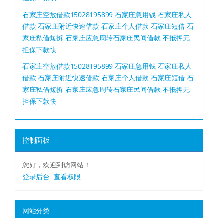
石家庄空放借款15028195899 石家庄急用钱 石家庄私人
借款 石家庄附近快速借款 石家庄个人借款 石家庄短借 石
家庄私借短拆 石家庄应急周转石家庄民间借款 不抵押无
担保下款快
石家庄空放借款15028195899 石家庄急用钱 石家庄私人
借款 石家庄附近快速借款 石家庄个人借款 石家庄短借 石
家庄私借短拆 石家庄应急周转石家庄民间借款 不抵押无
担保下款快
控制面板
您好，欢迎到访网站！
登录后台
查看权限
网站分类