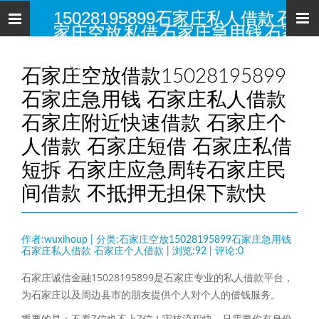
15028195899石家庄私人借款 石
导
家庄空放 私借 石家庄急用钱 石家
航
庄个人借款 小额贷款 无抵押当天
下款
石家庄空放借款15028195899
石家庄急用钱 石家庄私人借款
石家庄附近快速借款 石家庄个
人借款 石家庄短借 石家庄私借
短拆 石家庄应急周转石家庄民
间借款 不抵押无担保下款快
作者:wuxihoup | 分类:石家庄空放15028195899石家庄急用钱
石家庄私人借款 石家庄个人借款 | 浏览:92 | 评论:0
石家庄诚信金融15028195899是石家庄专业的私人借款平台，
为石家庄以及周边县市的朋友提供个人对个人的借钱服务。
重要的是：不看Z信也不上Z信！审核流程快，只需要你有身份