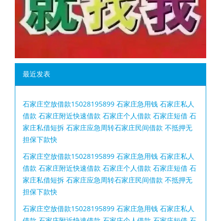
最近发表
石家庄空放借款15028195899 石家庄急用钱 石家庄私人
借款 石家庄附近快速借款 石家庄个人借款 石家庄短借 石
家庄私借短拆 石家庄应急周转石家庄民间借款 不抵押无
担保下款快
石家庄空放借款15028195899 石家庄急用钱 石家庄私人
借款 石家庄附近快速借款 石家庄个人借款 石家庄短借 石
家庄私借短拆 石家庄应急周转石家庄民间借款 不抵押无
担保下款快
石家庄空放借款15028195899 石家庄急用钱 石家庄私人
借款 石家庄附近快速借款 石家庄个人借款 石家庄短借 石