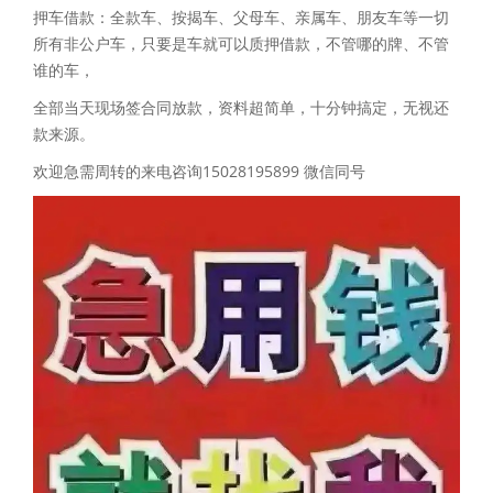
押车借款：全款车、按揭车、父母车、亲属车、朋友车等一切
所有非公户车，只要是车就可以质押借款，不管哪的牌、不管
谁的车，
全部当天现场签合同放款，资料超简单，十分钟搞定，无视还
款来源。
欢迎急需周转的来电咨询15028195899 微信同号