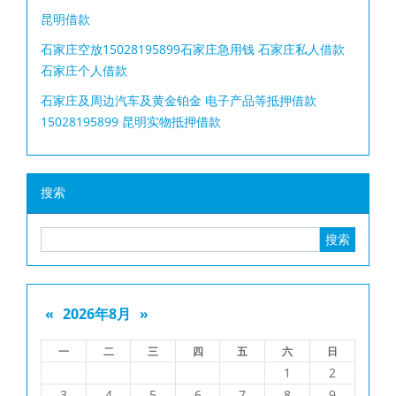
昆明借款
石家庄空放15028195899石家庄急用钱 石家庄私人借款
石家庄个人借款
石家庄及周边汽车及黄金铂金 电子产品等抵押借款
15028195899 昆明实物抵押借款
搜索
«
2026年8月
»
一
二
三
四
五
六
日
1
2
3
4
5
6
7
8
9